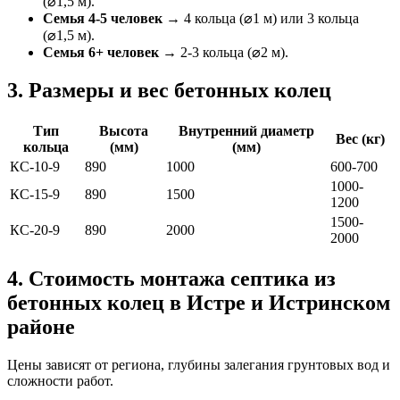
(⌀1,5 м).
Семья 4-5 человек
→ 4 кольца (⌀1 м) или 3 кольца
(⌀1,5 м).
Семья 6+ человек
→ 2-3 кольца (⌀2 м).
3. Размеры и вес бетонных колец
Тип
Высота
Внутренний диаметр
Вес (кг)
кольца
(мм)
(мм)
КС-10-9
890
1000
600-700
1000-
КС-15-9
890
1500
1200
1500-
КС-20-9
890
2000
2000
4. Стоимость монтажа септика из
бетонных колец в Истре и Истринском
районе
Цены зависят от региона, глубины залегания грунтовых вод и
сложности работ.