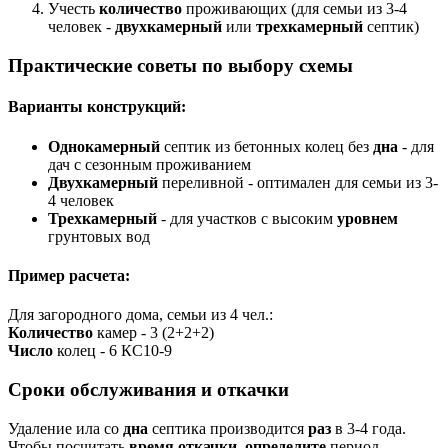
Учесть
количество
проживающих (для семьи из 3-4
человек -
двухкамерный
или
трехкамерный
септик)
Практические советы по выбору схемы
Варианты конструкций:
Однокамерный
септик из бетонных колец без
дна
- для
дач с сезонным проживанием
Двухкамерный
переливной - оптимален для семьи из 3-
4 человек
Трехкамерный
- для участков с высоким
уровнем
грунтовых вод
Пример расчета:
Для загородного дома, семьи из 4 чел.:
Количество
камер - 3 (2+2+2)
Число
колец - 6 КС10-9
Сроки обслуживания и откачки
Удаление ила со
дна
септика производится
раз
в 3-4 года.
Чтобы посчитать
время
откачки
,
определите
период