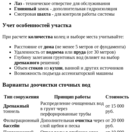
Лаз
- техническое отверстие для обслуживания
Глиняный
замок - дополнительная гидроизоляция
Смотровая
шахта
- для контроля работы системы
Учет особенностей участка
При расчете
количества
колец и выборе места учитывайте:
Расстояние от
дома
(не менее 5 метров от фундамента)
Удаленность от
водоема
или
пруда
(от 30 метров)
Глубину залегания грунтовых вод (влияет на выбор
дренажного
решения)
Объем
стоков
из
кухни
, ванной и других источников
Возможность подъезда ассенизаторской машины
Варианты доочистки сточных вод
Тип сооружения
Принцип работы
Стоимость
Распределение очищенных вод
Дренажный
от 15 000
в грунт через
тоннель
руб.
перфорированные трубы
Фильтрационный
Дополнительная
очистка
через
от 20 000
бассейн
слой щебня и песка
руб.