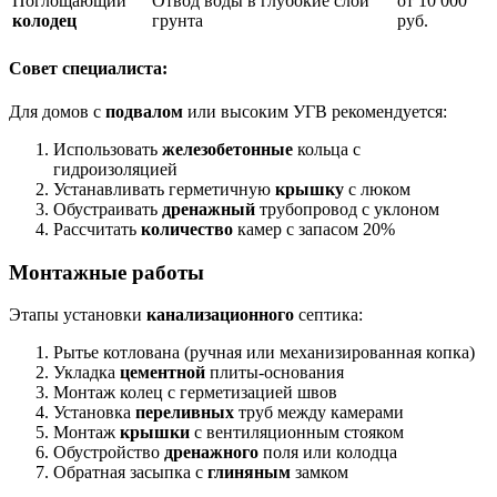
Поглощающий
Отвод воды в глубокие слои
от 10 000
колодец
грунта
руб.
Совет специалиста:
Для домов с
подвалом
или высоким УГВ рекомендуется:
Использовать
железобетонные
кольца с
гидроизоляцией
Устанавливать герметичную
крышку
с люком
Обустраивать
дренажный
трубопровод с уклоном
Рассчитать
количество
камер с запасом 20%
Монтажные работы
Этапы установки
канализационного
септика:
Рытье котлована (ручная или механизированная копка)
Укладка
цементной
плиты-основания
Монтаж колец с герметизацией швов
Установка
переливных
труб между камерами
Монтаж
крышки
с вентиляционным стояком
Обустройство
дренажного
поля или колодца
Обратная засыпка с
глиняным
замком