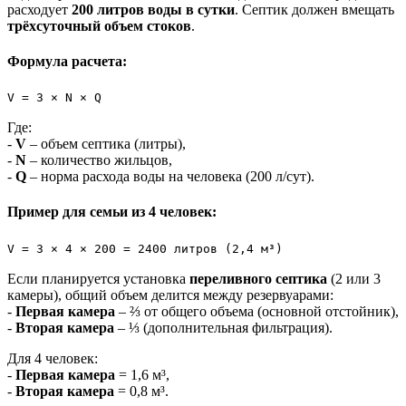
расходует
200 литров воды в сутки
. Септик должен вмещать
трёхсуточный объем стоков
.
Формула расчета:
V = 3 × N × Q
Где:
-
V
– объем септика (литры),
-
N
– количество жильцов,
-
Q
– норма расхода воды на человека (200 л/сут).
Пример для семьи из 4 человек:
V = 3 × 4 × 200 = 2400 литров (2,4 м³)
Если планируется установка
переливного септика
(2 или 3
камеры), общий объем делится между резервуарами:
-
Первая камера
– ⅔ от общего объема (основной отстойник),
-
Вторая камера
– ⅓ (дополнительная фильтрация).
Для 4 человек:
-
Первая камера
= 1,6 м³,
-
Вторая камера
= 0,8 м³.