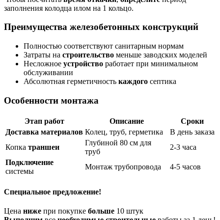
заполнения колодца илом на 1 кольцо.
Преимущества железобетонных конструкций
Полностью соответствуют санитарным нормам
Затраты на
строительство
меньше заводских моделей
Несложное
устройство
работает при минимальном
обслуживании
Абсолютная герметичность
каждого
септика
Особенности монтажа
Этап работ
Описание
Сроки
Доставка
материалов
Колец, труб, герметика
В день заказа
Глубиной 80 см для
Копка
траншеи
2-3 часа
труб
Подключение
Монтаж трубопровода
4-5 часов
системы
Специальное предложение!
Цена
ниже
при покупке
больше
10 штук
Выполним
все
необходимые
строительные
работы за 1 день!