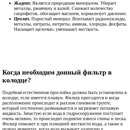
Жадеит.
Является природным минералом. Убирает
металлы, ржавчину и калий. Снижает количество
сапрофитов, обогащает магнием, нормализует давление.
Цеолит.
Пористый минерал. Впитывает радионуклиды,
металлы, нитраты, нитриты, аммиак, хлориды, фосфаты.
Насыщает щелочью, уменьшает жесткость.
Когда необходим донный фильтр в
колодце?
Подобная естественная прослойка должна быть установлена в
колодце, если имеется плывун. Фильтр пригодится и когда
расположение происходит в рыхлом глиняном грунте,
который постепенно размазывается и загрязняет питьевую
жидкость. Зачастую если вода в гидросооружение поступает
очень активно, то происходит поднятие взвеси глины и песка.
Фильтр поможет и при излишней жесткости воды, а также в
редких моментах, когда вода вызывает аллергию у