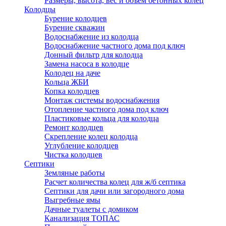
Размеры, высота, вес и объем бетонных колец
Колодцы
Бурение колодцев
Бурение скважин
Водоснабжение из колодца
Водоснабжение частного дома под ключ
Донный фильтр для колодца
Замена насоса в колодце
Колодец на даче
Кольца ЖБИ
Копка колодцев
Монтаж системы водоснабжения
Отопление частного дома под ключ
Пластиковые кольца для колодца
Ремонт колодцев
Скрепление колец колодца
Углубление колодцев
Чистка колодцев
Септики
Земляные работы
Расчет количества колец для ж/б септика
Септики для дачи или загородного дома
Выгребные ямы
Дачные туалеты с домиком
Канализация ТОПАС